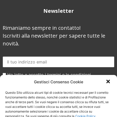
Newsletter
Rimaniamo sempre in contatto!
Iscriviti alla newsletter per sapere tutte le
novità.
Ho letto e accetto i termini e le condizioni
Gestisci Consenso Cookie
Questo Sito utilizza alcuni tipi di cookie tecnici necessari per il corretto
funzionamento dello stesso, nonché cookie statistici e di Profilazione
anche di terze parti. Se vuoi negare il consenso clicca su rifiuta tutti, se
vuoi accettare tutti i cookie clicca su accetta tutti, se invece vuoi
Seguici sui social
autonomamente selezionare i cookie da accettare clicca su
personalizza. Se vuoi saperne di più consulta la
Cookie Policy
.