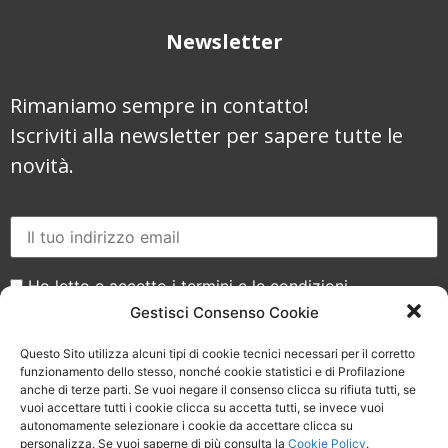
Newsletter
Rimaniamo sempre in contatto!
Iscriviti alla newsletter per sapere tutte le
novità.
Ho letto e accetto i termini e le condizioni
Gestisci Consenso Cookie
Questo Sito utilizza alcuni tipi di cookie tecnici necessari per il corretto
funzionamento dello stesso, nonché cookie statistici e di Profilazione
anche di terze parti. Se vuoi negare il consenso clicca su rifiuta tutti, se
vuoi accettare tutti i cookie clicca su accetta tutti, se invece vuoi
Seguici sui social
autonomamente selezionare i cookie da accettare clicca su
personalizza. Se vuoi saperne di più consulta la
Cookie Policy
.